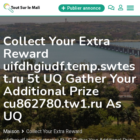
Aller
Publier annonce
au
contenu
Collect Your Extra
Reward
uifdhgiudf.temp.swtes
t.ru 5t UQ Gather Your
Additional Prize
cu862780.tw1.ru As
UQ
Maison
Collect Your Extra Reward