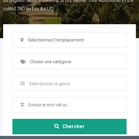
uifdhgiudf.temp.swtest.ru 5t UQ Gather Your Additional Prize
cu862780.tw1.ru As UQ
Sélectionnez l'emplacement
Choisir une catégorie
Sélectionner le genre
Chercher