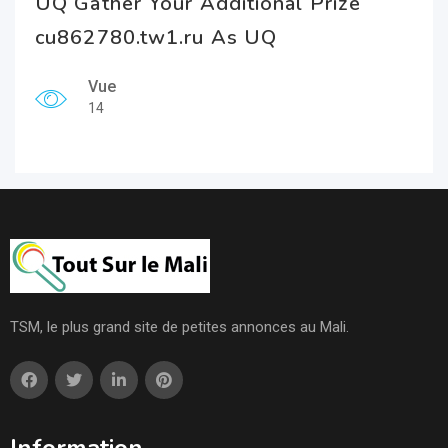
UQ Gather Your Additional Prize
cu862780.tw1.ru As UQ
Vue
14
TSM, le plus grand site de petites annonces au Mali.