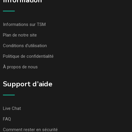
Information
Informations sur TSM
Plan de notre site
Conditions d’utilisation
Politique de confidentialité
À propos de nous
Support d’aide
Live Chat
FAQ
Comment rester en sécurité