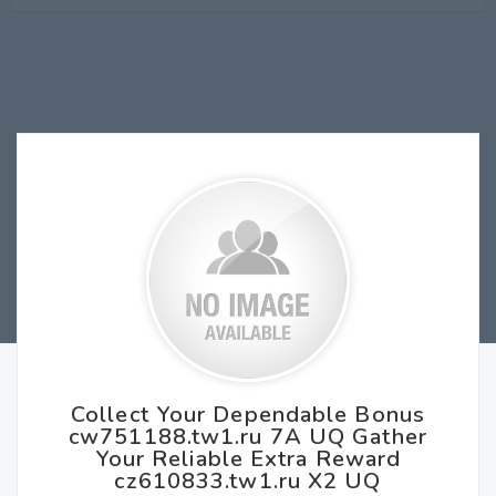
Collect Your Dependable Bonus
cw751188.tw1.ru 7A UQ Gather
Your Reliable Extra Reward
cz610833.tw1.ru X2 UQ