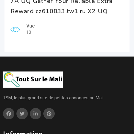
7A UQ Gather Your Reliable Extra
Reward cz610833.tw1.ru X2 UQ
Vue
10
TSM, le plus grand site de petites annonces au Mali.