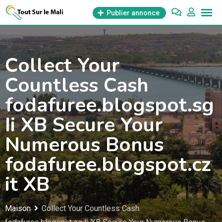
Aller
Publier annonce
au
contenu
Collect Your
Countless Cash
fodafuree.blogspot.sg
Ii XB Secure Your
Numerous Bonus
fodafuree.blogspot.cz
it XB
Maison
Collect Your Countless Cash