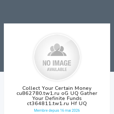
Collect Your Certain Money
cu862780.tw1.ru oG UQ Gather
Your Definite Funds
ct364811.tw1.ru Hf UQ
Membre depuis 16 mai 2026