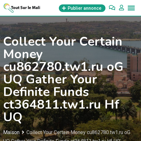
Aller
Publier annonce
au
contenu
Collect Your Certain
Money
cu862780.tw1.ru oG
UQ Gather Your
Definite Funds
ct364811.tw1.ru Hf
UQ
Maison
Collect Your Certain Money cu862780.tw1.ru oG