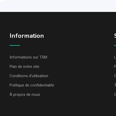
Information
Informations sur TSM
L
Plan de notre site
Conditions d’utilisation
C
Politique de confidentialité
T
À propos de nous