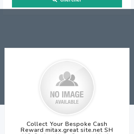
Collect Your Bespoke Cash
Reward mitax.great site.net SH