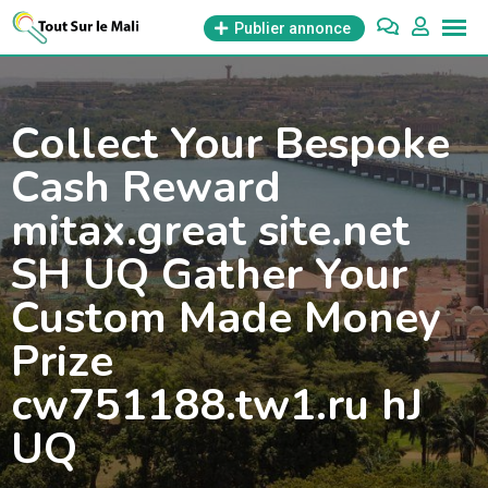
Aller
Publier annonce
au
contenu
Collect Your Bespoke
Cash Reward
mitax.great site.net
SH UQ Gather Your
Custom Made Money
Prize
cw751188.tw1.ru hJ
UQ