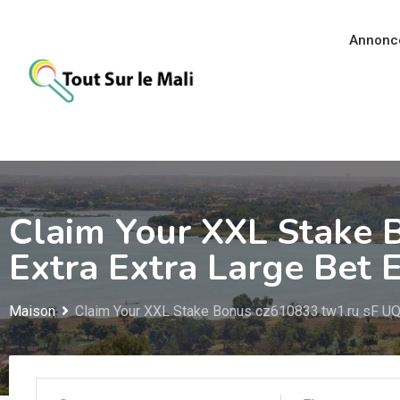
Aller
au
Annonc
contenu
Claim Your XXL Stake 
Extra Extra Large Bet 
Maison
Claim Your XXL Stake Bonus cz610833.tw1.ru sF UQ S