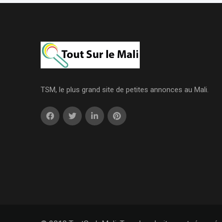
TSM, le plus grand site de petites annonces au Mali.