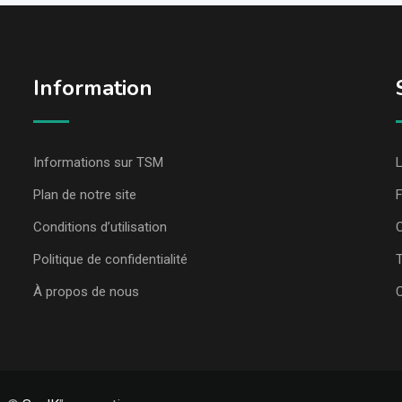
Information
Informations sur TSM
L
Plan de notre site
Conditions d’utilisation
C
Politique de confidentialité
T
À propos de nous