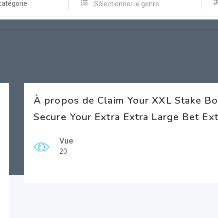
catégorie
Sélectionner le genre
À propos de Claim Your XXL Stake B
Secure Your Extra Extra Large Bet Ext
Vue
20