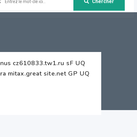
Chercher
onus cz610833.tw1.ru sF UQ
ra mitax.great site.net GP UQ