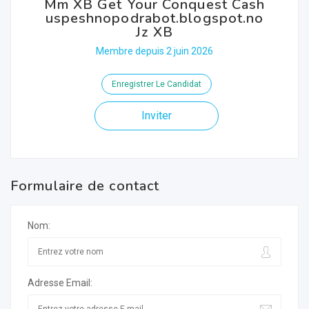
Mm XB Get Your Conquest Cash
uspeshnopodrabot.blogspot.no
Jz XB
Membre depuis 2 juin 2026
Enregistrer Le Candidat
Inviter
Formulaire de contact
Nom:
Adresse Email: