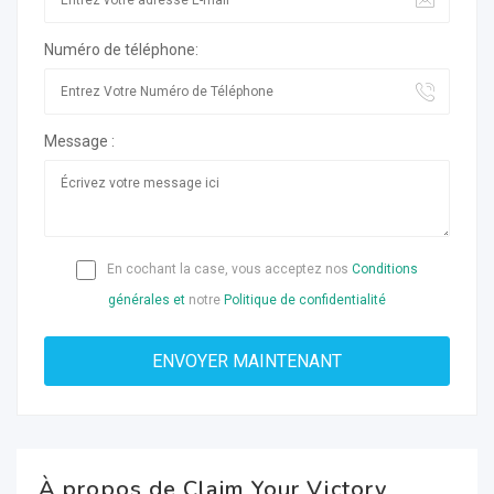
Numéro de téléphone:
Message :
En cochant la case, vous acceptez nos
Conditions
générales et
notre
Politique de confidentialité
À propos de Claim Your Victory