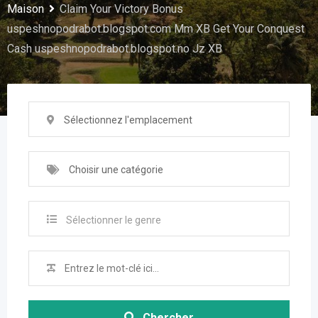
Maison
Claim Your Victory Bonus
uspeshnopodrabot.blogspot.com Mm XB Get Your Conquest
Cash uspeshnopodrabot.blogspot.no Jz XB
Sélectionnez l'emplacement
Choisir une catégorie
Sélectionner le genre
Chercher