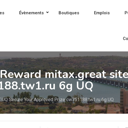
es
Évènements
Boutiques
Emplois
P
Co
Reward mitax.great site
188.tw1.ru 6g UQ
 lY UQ Secure Your Approved Prize cw751188.tw1.ru 6g UQ