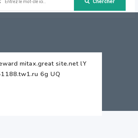
Chercher
ward mitax.great site.net lY
51188.tw1.ru 6g UQ