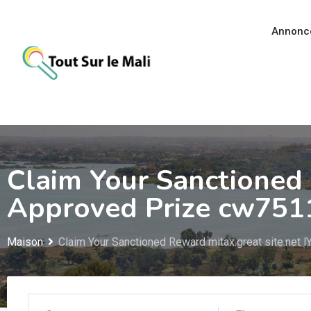
Aller
au
Annonc
contenu
Claim Your Sanctioned 
Approved Prize cw751
Maison
Claim Your Sanctioned Reward mitax.great site.net