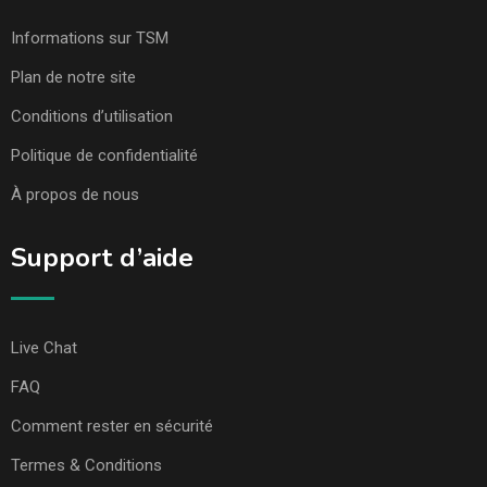
Informations sur TSM
Plan de notre site
Conditions d’utilisation
Politique de confidentialité
À propos de nous
Support d’aide
Live Chat
FAQ
Comment rester en sécurité
Termes & Conditions