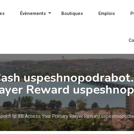
es
Évènements
Boutiques
Emplois
P
Co
Cash uspeshnopodrabot.b
layer Reward uspeshnop
pot.fi Ip XB Access Your Primary Player Reward uspeshnopodrab