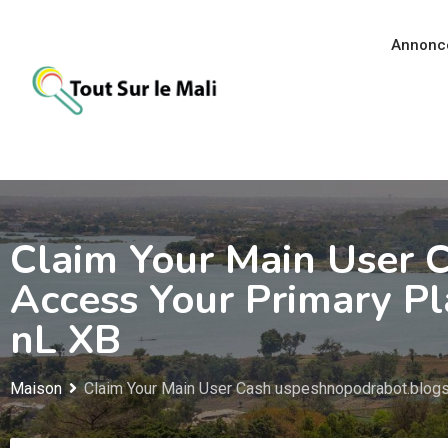
Aller
au
Annonc
contenu
Claim Your Main User 
Access Your Primary P
nL XB
Maison
Claim Your Main User Cash uspeshnopodrabot.blogs