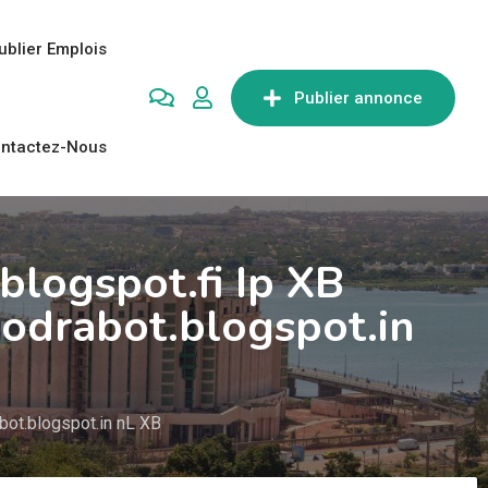
ublier Emplois
Publier annonce
ntactez-Nous
logspot.fi Ip XB
odrabot.blogspot.in
ot.blogspot.in nL XB