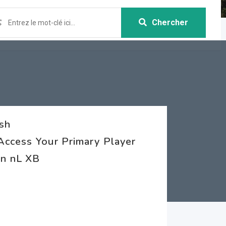
Chercher
sh
Access Your Primary Player
in nL XB