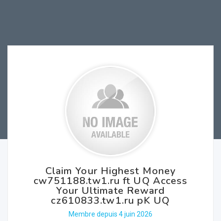
Claim Your Highest Money
cw751188.tw1.ru ft UQ Access
Your Ultimate Reward
cz610833.tw1.ru pK UQ
Membre depuis 4 juin 2026