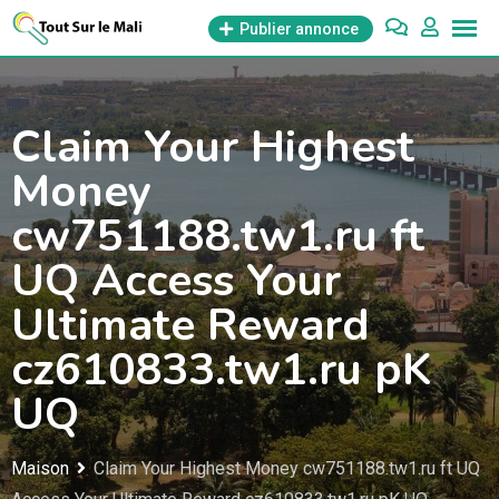
Aller
Publier annonce
au
contenu
Claim Your Highest
Money
cw751188.tw1.ru ft
UQ Access Your
Ultimate Reward
cz610833.tw1.ru pK
UQ
Maison
Claim Your Highest Money cw751188.tw1.ru ft UQ