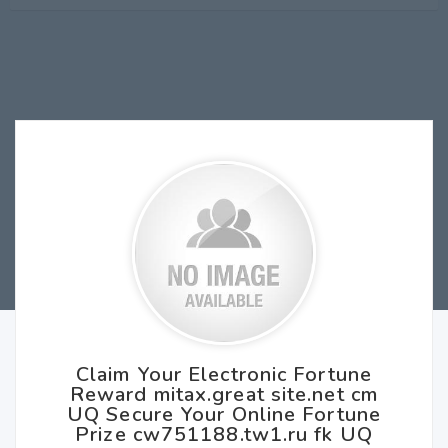
Claim Your Electronic Fortune
Reward mitax.great site.net cm
UQ Secure Your Online Fortune
Prize cw751188.tw1.ru fk UQ