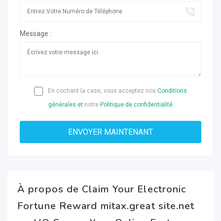
Message :
En cochant la case, vous acceptez nos
Conditions
générales et
notre
Politique de confidentialité
À propos de Claim Your Electronic
Fortune Reward mitax.great site.net