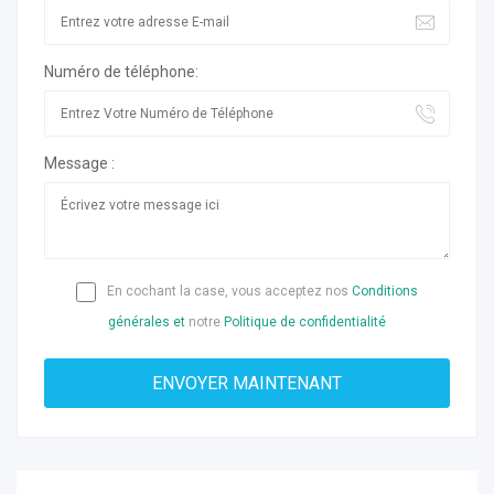
Numéro de téléphone:
Message :
En cochant la case, vous acceptez nos
Conditions
générales et
notre
Politique de confidentialité