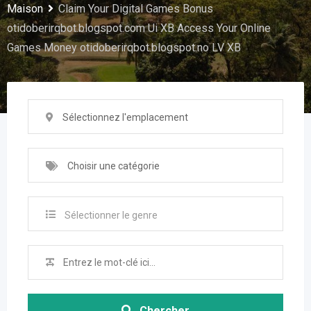
Maison
Claim Your Digital Games Bonus
otidoberirqbot.blogspot.com Ui XB Access Your Online
Games Money otidoberirqbot.blogspot.no LV XB
Sélectionnez l'emplacement
Choisir une catégorie
Sélectionner le genre
Chercher