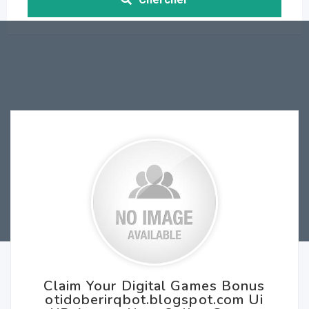
Claim Your Digital Games Bonus
otidoberirqbot.blogspot.com Ui