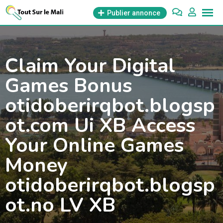
Aller
Publier annonce
au
contenu
Claim Your Digital
Games Bonus
otidoberirqbot.blogsp
ot.com Ui XB Access
Your Online Games
Money
otidoberirqbot.blogsp
ot.no LV XB