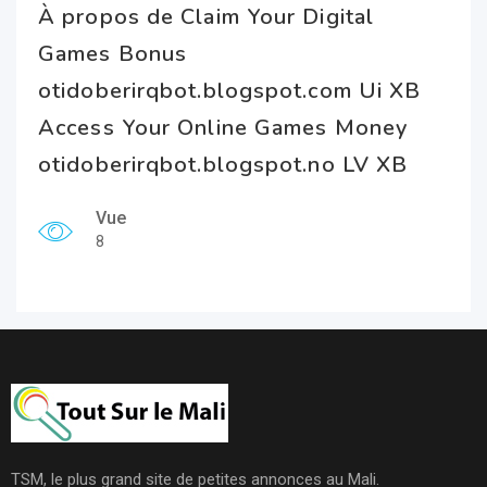
À propos de Claim Your Digital
Games Bonus
otidoberirqbot.blogspot.com Ui XB
Access Your Online Games Money
otidoberirqbot.blogspot.no LV XB
Vue
8
TSM, le plus grand site de petites annonces au Mali.