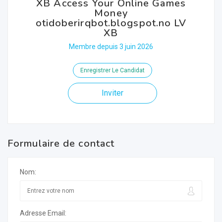
XB Access Your Online Games
Money
otidoberirqbot.blogspot.no LV
XB
Membre depuis 3 juin 2026
Enregistrer Le Candidat
Inviter
Formulaire de contact
Nom:
Adresse Email: