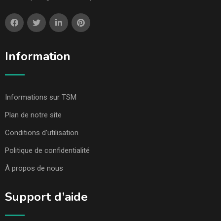
Information
Informations sur TSM
Plan de notre site
Conditions d’utilisation
Politique de confidentialité
À propos de nous
Support d’aide