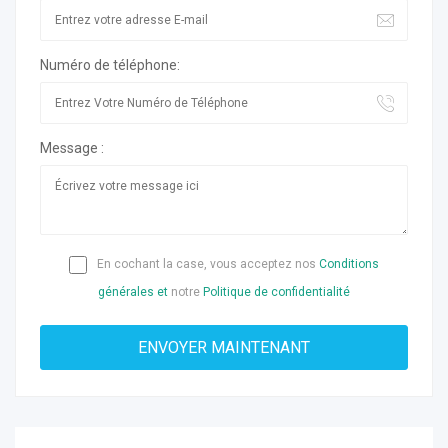
Numéro de téléphone:
Message :
En cochant la case, vous acceptez nos
Conditions
générales et
notre
Politique de confidentialité