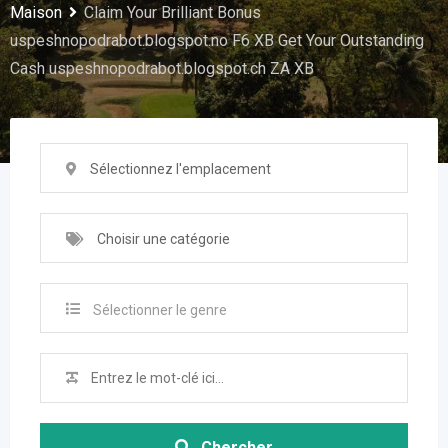
Maison
Claim Your Brilliant Bonus
uspeshnopodrabot.blogspot.no F6 XB Get Your Outstanding
Cash uspeshnopodrabot.blogspot.ch ZA XB
Sélectionnez l'emplacement
Choisir une catégorie
Sélectionner le genre
Chercher