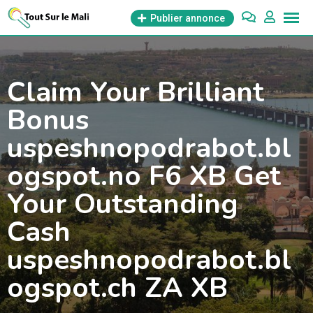
Aller
Publier annonce
au
contenu
Claim Your Brilliant
Bonus
uspeshnopodrabot.bl
ogspot.no F6 XB Get
Your Outstanding
Cash
uspeshnopodrabot.bl
ogspot.ch ZA XB