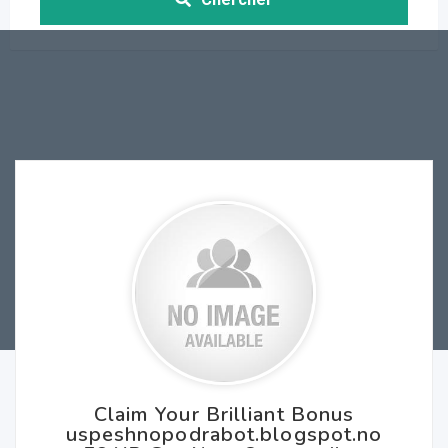
Claim Your Brilliant Bonus
uspeshnopodrabot.blogspot.no