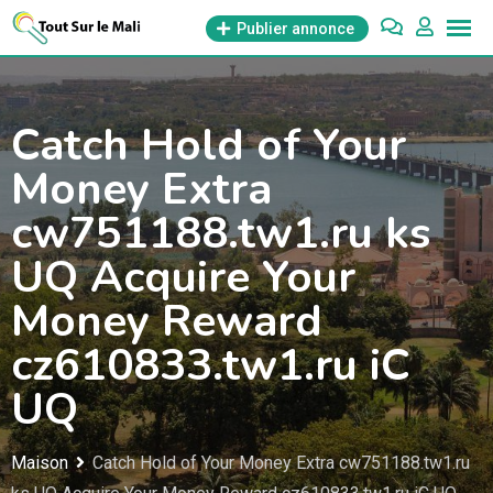
Aller
Publier annonce
au
contenu
Catch Hold of Your
Money Extra
cw751188.tw1.ru ks
UQ Acquire Your
Money Reward
cz610833.tw1.ru iC
UQ
Maison
Catch Hold of Your Money Extra cw751188.tw1.ru