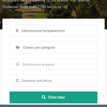
uifdhgiudf.temp.swtest.ru 7L UQ Unlock Your Special
Exclusive Prize cu862780.tw1.ru hc UQ
Sélectionnez l'emplacement
Choisir une catégorie
Sélectionner le genre
Chercher