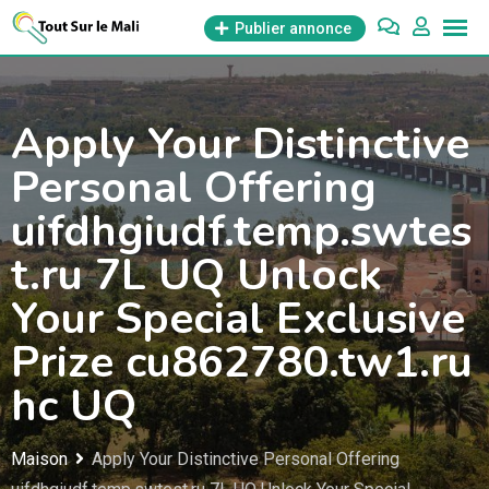
Aller
Publier annonce
au
contenu
Apply Your Distinctive
Personal Offering
uifdhgiudf.temp.swtes
t.ru 7L UQ Unlock
Your Special Exclusive
Prize cu862780.tw1.ru
hc UQ
Maison
Apply Your Distinctive Personal Offering