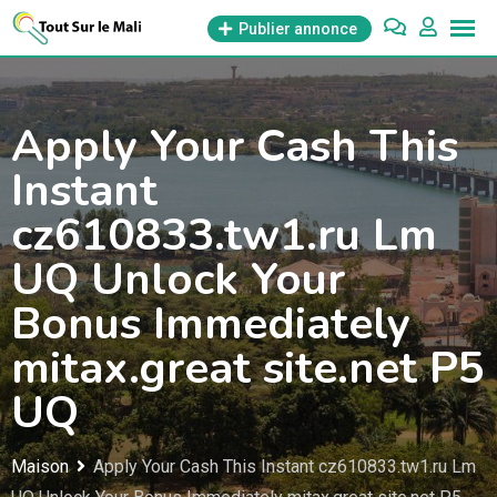
Aller
Publier annonce
au
contenu
Apply Your Cash This
Instant
cz610833.tw1.ru Lm
UQ Unlock Your
Bonus Immediately
mitax.great site.net P5
UQ
Maison
Apply Your Cash This Instant cz610833.tw1.ru Lm