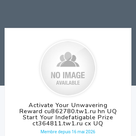
Activate Your Unwavering
Reward cu862780.tw1.ru hn UQ
Start Your Indefatigable Prize
ct364811.tw1.ru cx UQ
Membre depuis 16 mai 2026