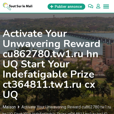
Aller
Publier annonce
au
contenu
Activate Your
Unwavering Reward
cu862780.tw1.ru hn
UQ Start Your
Indefatigable Prize
ct364811.tw1.ru cx
UQ
Maison
Activate Your Unwavering Reward cu862780.tw1.ru