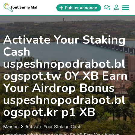
Aller
Publier annonce
au
contenu
Activate Your Staking
Cash
uspeshnopodrabot.bl
ogspot.tw 0Y XB Earn
Your Airdrop Bonus
uspeshnopodrabot.bl
ogspot.kr p1 XB
Maison
Activate Your Staking Cash