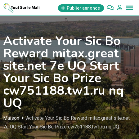
Aller
Publier annonce
au
contenu
Activate Your Sic Bo
Reward mitax.great
site.net 7e UQ Start
Your Sic Bo Prize
cw751188.tw1.ru nq
UQ
Maison
Activate Your Sic Bo Reward mitax.great site.net
7e UQ Start Your Sic Bo Prize cw751188.tw1.ru nq UQ