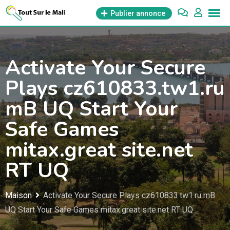
Aller
Publier annonce
au
contenu
Activate Your Secure
Plays cz610833.tw1.ru
mB UQ Start Your
Safe Games
mitax.great site.net
RT UQ
Maison
Activate Your Secure Plays cz610833.tw1.ru mB
UQ Start Your Safe Games mitax.great site.net RT UQ