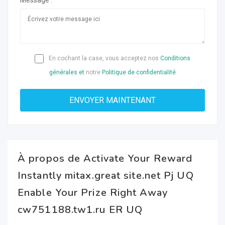
Message :
En cochant la case, vous acceptez nos
Conditions
générales et
notre
Politique de confidentialité
À propos de Activate Your Reward
Instantly mitax.great site.net Pj UQ
Enable Your Prize Right Away
cw751188.tw1.ru ER UQ