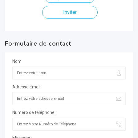
Inviter
Formulaire de contact
Nom:
Adresse Email:
Numéro de téléphone: