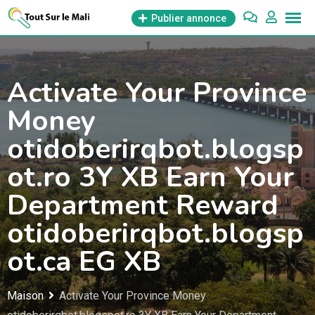
Aller
Publier annonce
au
contenu
Activate Your Province
Money
otidoberirqbot.blogsp
ot.ro 3Y XB Earn Your
Department Reward
otidoberirqbot.blogsp
ot.ca EG XB
Maison
Activate Your Province Money