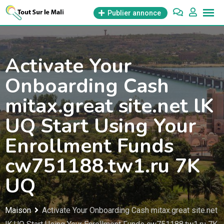
Aller
Publier annonce
au
contenu
Activate Your
Onboarding Cash
mitax.great site.net lK
UQ Start Using Your
Enrollment Funds
cw751188.tw1.ru 7K
UQ
Maison
Activate Your Onboarding Cash mitax.great site.net