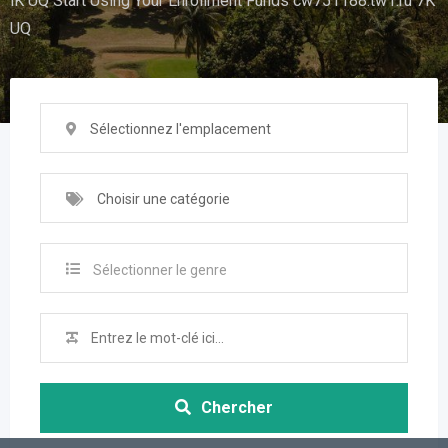
lK UQ Start Using Your Enrollment Funds cw751188.tw1.ru 7K
UQ
Sélectionnez l'emplacement
Choisir une catégorie
Sélectionner le genre
Chercher