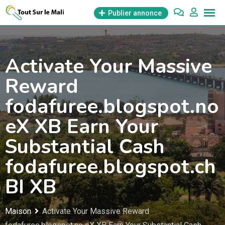
Aller
Publier annonce
au
contenu
Activate Your Massive
Reward
fodafuree.blogspot.no
eX XB Earn Your
Substantial Cash
fodafuree.blogspot.ch
BI XB
Maison
Activate Your Massive Reward