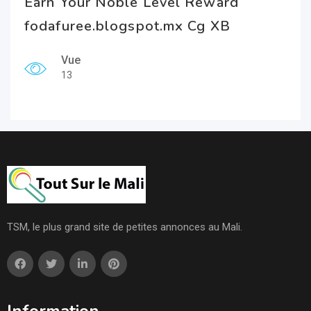
Earn Your Noble Level Reward
fodafuree.blogspot.mx Cg XB
Vue
13
TSM, le plus grand site de petites annonces au Mali.