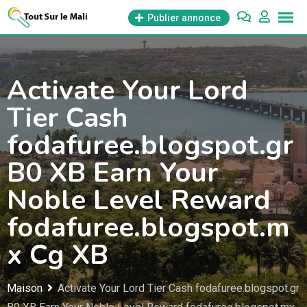
Aller
Publier annonce
au
contenu
Activate Your Lord
Tier Cash
fodafuree.blogspot.gr
B0 XB Earn Your
Noble Level Reward
fodafuree.blogspot.m
x Cg XB
Maison
Activate Your Lord Tier Cash fodafuree.blogspot.gr