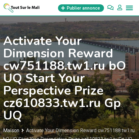
Aller
Publier annonce
au
contenu
Activate Your
Dimension Reward
cw751188.tw1.ru bO
UQ Start Your
Perspective Prize
cz610833.tw1.ru Gp
UQ
Maison
Activate Your Dimension Reward cw751188.tw1.ru