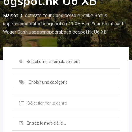
ogspot.hk U6 XB
Maison
Activate Your Considerable Stake Bonus
uspeshnopodrabot.blogspot.ch 49 XB Earn Your Significant
Wager Cash uspeshnopodrabot.blogspot.hk U6 XB
Sélectionnez l'emplacement
Choisir une catégorie
Sélectionner le genre