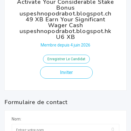
Activate Your Considerable Stake
Bonus
uspeshnopodrabot.blogspot.ch
49 XB Earn Your Significant
Wager Cash
uspeshnopodrabot.blogspot.hk
U6 XB
Membre depuis 4 juin 2026
Enregistrer Le Candidat
Inviter
Formulaire de contact
Nom: