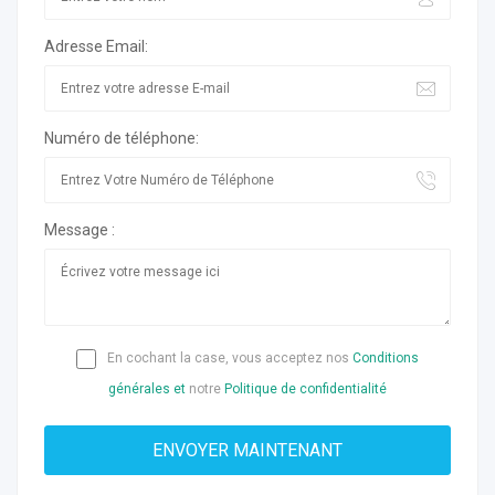
Adresse Email:
Numéro de téléphone:
Message :
En cochant la case, vous acceptez nos
Conditions
générales et
notre
Politique de confidentialité