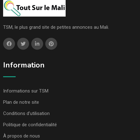
TSM, le plus grand site de petites annonces au Mali.
Information
Informations sur TSM
Plan de notre site
Conditions d’utilisation
Politique de confidentialité
À propos de nous