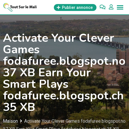
Aller
Publier annonce
au
contenu
Activate Your Clever
Games
fodafuree.blogspot.no
37 XB Earn Your
Smart Plays
fodafuree.blogspot.ch
35 XB
Maison
Activate Your Clever Games fodafuree.blogspot.no