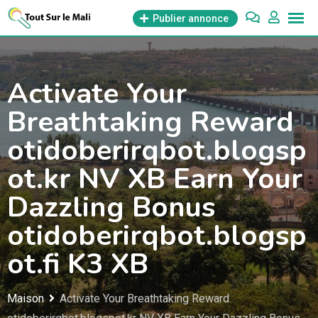
Aller
Publier annonce
au
contenu
Activate Your
Breathtaking Reward
otidoberirqbot.blogsp
ot.kr NV XB Earn Your
Dazzling Bonus
otidoberirqbot.blogsp
ot.fi K3 XB
Maison
Activate Your Breathtaking Reward