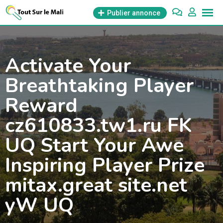
Aller
Publier annonce
au
contenu
Activate Your
Breathtaking Player
Reward
cz610833.tw1.ru FK
UQ Start Your Awe
Inspiring Player Prize
mitax.great site.net
yW UQ