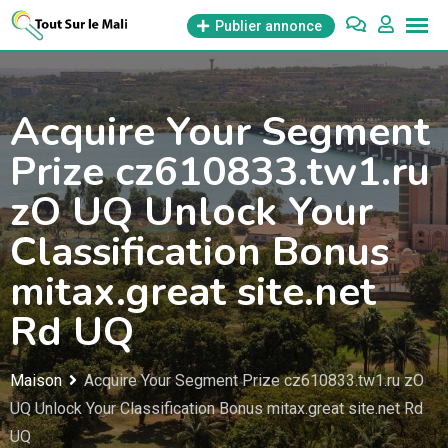
Aller
Publier annonce
au
contenu
Acquire Your Segment
Prize cz610833.tw1.ru
zO UQ Unlock Your
Classification Bonus
mitax.great site.net
Rd UQ
Maison
Acquire Your Segment Prize cz610833.tw1.ru zO
UQ Unlock Your Classification Bonus mitax.great site.net Rd
UQ