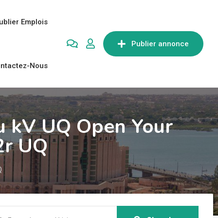
ublier Emplois
Publier annonce
ntactez-Nous
ru kV UQ Open Your
2r UQ
Q