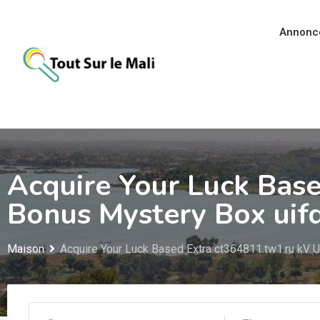
Aller
au
Annonc
contenu
Acquire Your Luck Bas
Bonus Mystery Box uif
Maison
Acquire Your Luck Based Extra ct364811.tw1.ru kV 