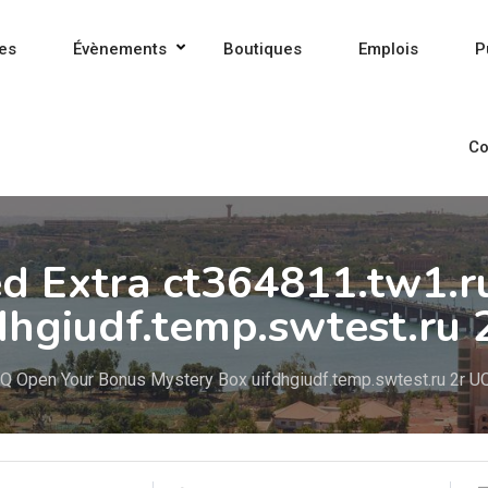
es
Évènements
Boutiques
Emplois
P
Co
ed Extra ct364811.tw1.
dhgiudf.temp.swtest.ru 
UQ Open Your Bonus Mystery Box uifdhgiudf.temp.swtest.ru 2r U