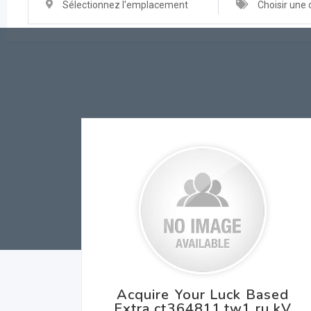
Sélectionnez l'emplacement
Choisir une 
Acquire Your Luck Based
Extra ct364811.tw1.ru kV