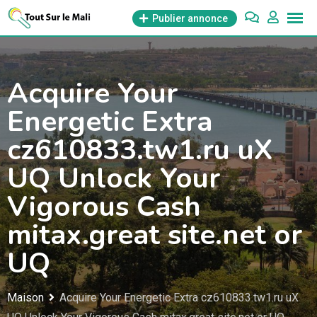
Aller
Publier annonce
au
contenu
Acquire Your
Energetic Extra
cz610833.tw1.ru uX
UQ Unlock Your
Vigorous Cash
mitax.great site.net or
UQ
Maison
Acquire Your Energetic Extra cz610833.tw1.ru uX