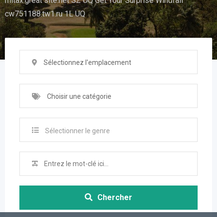
mitax.great site.net SZ UQ Get Your Surprise Windfall
cw751188.tw1.ru 1L UQ
Sélectionnez l'emplacement
Choisir une catégorie
Sélectionner le genre
Chercher