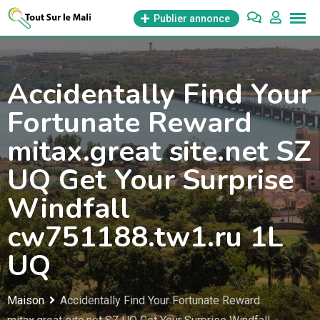
Aller
Publier annonce
au
contenu
Accidentally Find Your
Fortunate Reward
mitax.great site.net SZ
UQ Get Your Surprise
Windfall
cw751188.tw1.ru 1L
UQ
Maison
Accidentally Find Your Fortunate Reward