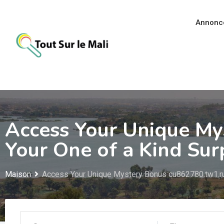
Aller
au
Annonc
contenu
Access Your Unique My
Your One of a Kind Su
Maison
Access Your Unique Mystery Bonus cu862780.tw1.ru 