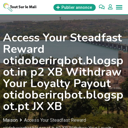
Aller
Publier annonce
au
contenu
Access Your Steadfast
Reward
otidoberirqbot.blogsp
ot.in p2 XB Withdraw
Your Loyalty Payout
otidoberirqbot.blogsp
ot.pt JX XB
Maison
Access Your Steadfast Reward