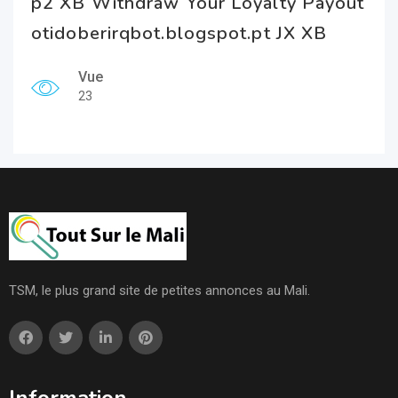
p2 XB Withdraw Your Loyalty Payout
otidoberirqbot.blogspot.pt JX XB
Vue
23
TSM, le plus grand site de petites annonces au Mali.