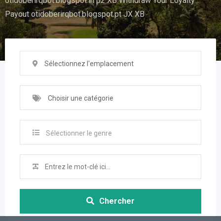
otidoberirqbot.blogspot.in p2 XB Withdraw Your Loyalty
Payout otidoberirqbot.blogspot.pt JX XB
Sélectionnez l'emplacement
Choisir une catégorie
Sélectionner le genre
Chercher