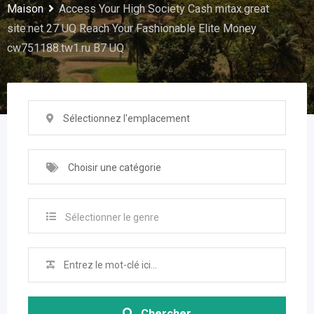
Maison
Access Your High Society Cash mitax.great
site.net 27 UQ Reach Your Fashionable Elite Money
cw751188.tw1.ru B7 UQ
Sélectionnez l'emplacement
Choisir une catégorie
Sélectionner le genre
Chercher