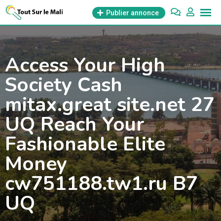
Aller
Publier annonce
au
contenu
Access Your High
Society Cash
mitax.great site.net 27
UQ Reach Your
Fashionable Elite
Money
cw751188.tw1.ru B7
UQ