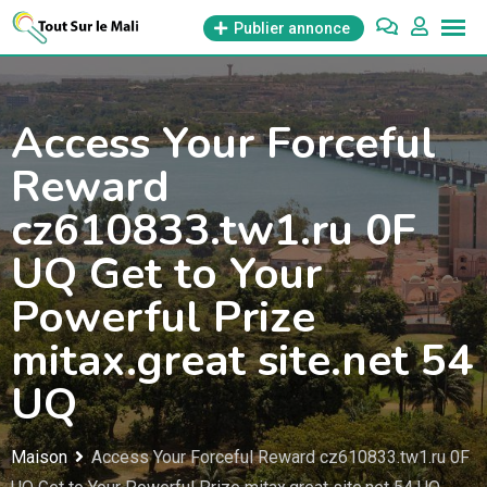
Aller
Publier annonce
au
contenu
Access Your Forceful
Reward
cz610833.tw1.ru 0F
UQ Get to Your
Powerful Prize
mitax.great site.net 54
UQ
Maison
Access Your Forceful Reward cz610833.tw1.ru 0F