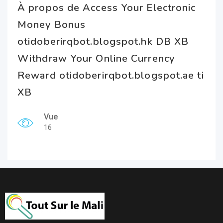
À propos de Access Your Electronic
Money Bonus
otidoberirqbot.blogspot.hk DB XB
Withdraw Your Online Currency
Reward otidoberirqbot.blogspot.ae ti
XB
Vue
16