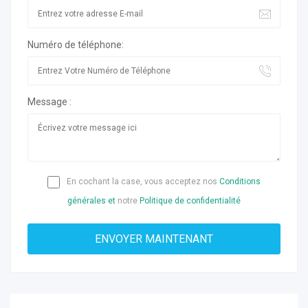
Numéro de téléphone:
Message :
En cochant la case, vous acceptez nos
Conditions
générales et
notre
Politique de confidentialité