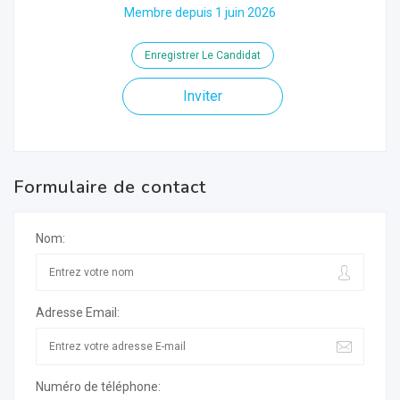
Membre depuis 1 juin 2026
Enregistrer Le Candidat
Inviter
Formulaire de contact
Nom:
Adresse Email:
Numéro de téléphone: