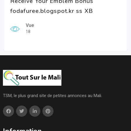
Receive Your Emblem Bonus
fodafuree.blogspot.kr ss XB
Vue
18
TSM, le plus grand site de petites annonces au Mali.