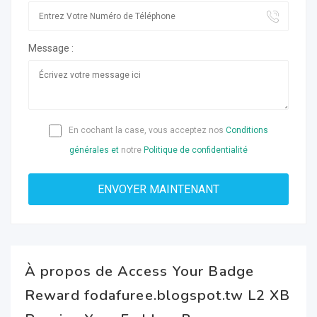
Message :
En cochant la case, vous acceptez nos
Conditions
générales et
notre
Politique de confidentialité
À propos de Access Your Badge
Reward fodafuree.blogspot.tw L2 XB