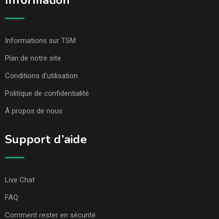
Information
Informations sur TSM
Plan de notre site
Conditions d’utilisation
Politique de confidentialité
À propos de nous
Support d’aide
Live Chat
FAQ
Comment rester en sécurité