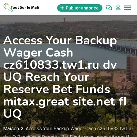
Aller
Publier annonce
au
contenu
Access Your Backup
Wager Cash
cz610833.tw1.ru dv
UQ Reach Your
Reserve Bet Funds
mitax.great site.net fI
UQ
Maison
Access Your Backup Wager Cash cz610833.tw1.ru