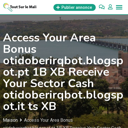
Aller
Publier annonce
au
contenu
Access Your Area
Bonus
otidoberirqbot.blogsp
ot.pt 1B XB Receive
Your Sector Cash
otidoberirqbot.blogsp
ot.it ts XB
Maison
Access Your Area Bonus