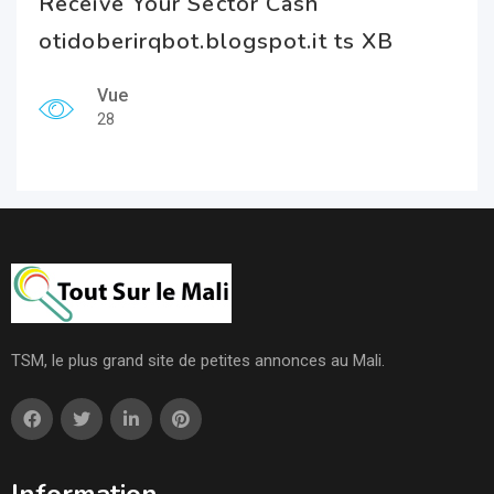
Receive Your Sector Cash
otidoberirqbot.blogspot.it ts XB
Vue
28
TSM, le plus grand site de petites annonces au Mali.