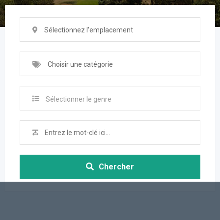
Sélectionnez l'emplacement
Choisir une catégorie
Sélectionner le genre
Chercher