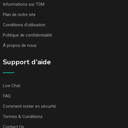
Informations sur TSM
Plan de notre site
Conditions d’utilisation
Politique de confidentialité
À propos de nous
Support d’aide
Live Chat
FAQ
Comment rester en sécurité
Termes & Conditions
Contact Us