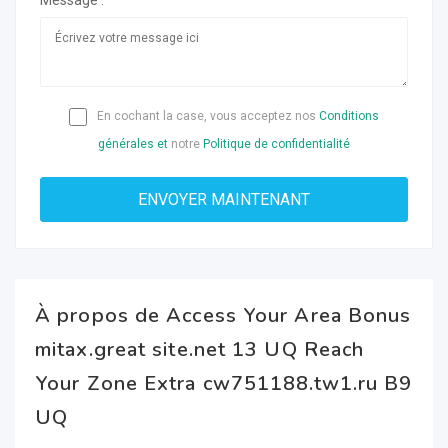
Message :
En cochant la case, vous acceptez nos
Conditions
générales et
notre
Politique de confidentialité
À propos de Access Your Area Bonus
mitax.great site.net 13 UQ Reach
Your Zone Extra cw751188.tw1.ru B9
UQ