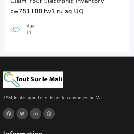
Claim Your Electronic Inventory
cw751188.tw1.ru ag UQ
Vue
14
TSM, le plus grand site de petites annonces au Mali.