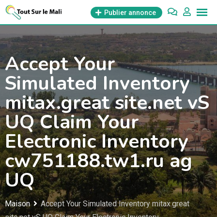
Aller
Publier annonce
au
contenu
Accept Your
Simulated Inventory
mitax.great site.net vS
UQ Claim Your
Electronic Inventory
cw751188.tw1.ru ag
UQ
Maison
Accept Your Simulated Inventory mitax.great