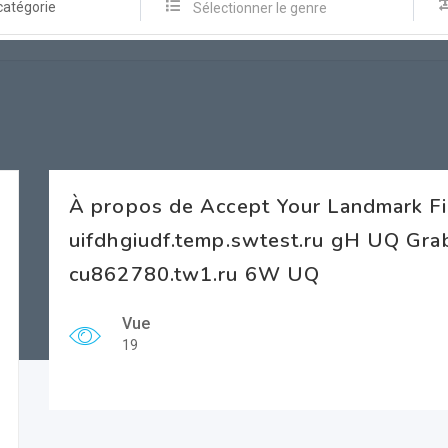
catégorie
Sélectionner le genre
À propos de Accept Your Landmark F
uifdhgiudf.temp.swtest.ru gH UQ Gr
cu862780.tw1.ru 6W UQ
Vue
19