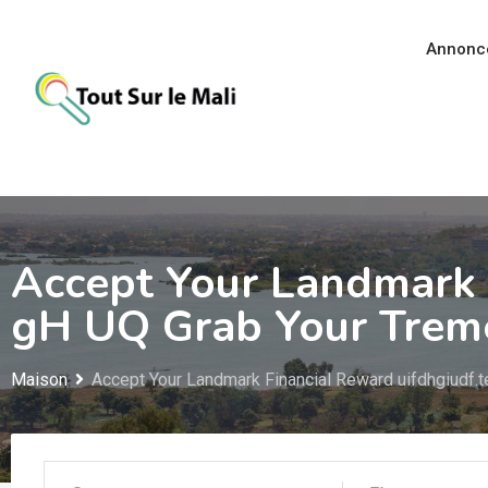
Aller
au
Annonc
contenu
Accept Your Landmark 
gH UQ Grab Your Tre
Maison
Accept Your Landmark Financial Reward uifdhgiudf