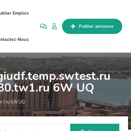
ublier Emplois
Publier annonce
ntactez-Nous
iudf.temp.swtest.ru
80.tw1.ru 6W UQ
tw1.ru 6W UQ