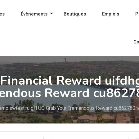
es
Évènements
Boutiques
Emplois
P
Co
Financial Reward uifdhg
mendous Reward cu8627
.temp.swtest.ru gH UQ Grab Your Tremendous Reward cu862780.