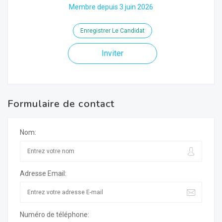
Membre depuis 3 juin 2026
Enregistrer Le Candidat
Inviter
Formulaire de contact
Nom:
Adresse Email:
Numéro de téléphone: