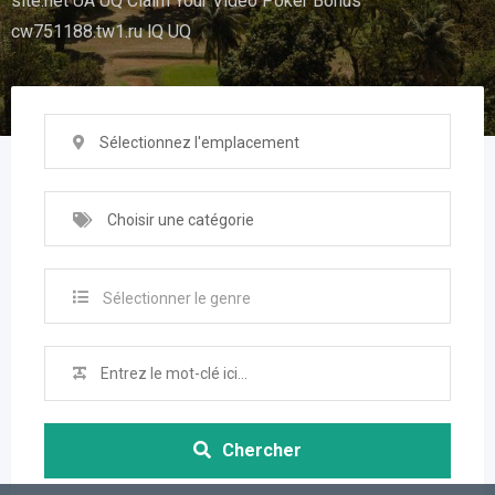
site.net UA UQ Claim Your Video Poker Bonus
cw751188.tw1.ru lQ UQ
Sélectionnez l'emplacement
Choisir une catégorie
Sélectionner le genre
Chercher